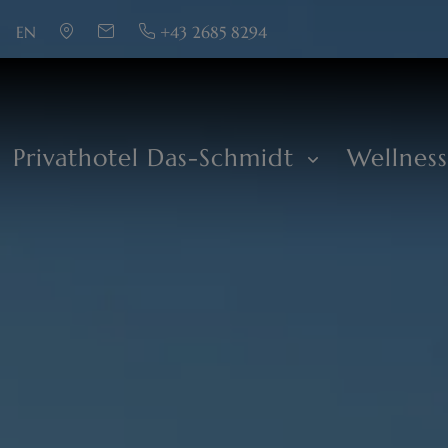
EN
+43 2685 8294
Privathotel Das-Schmidt
Wellnes