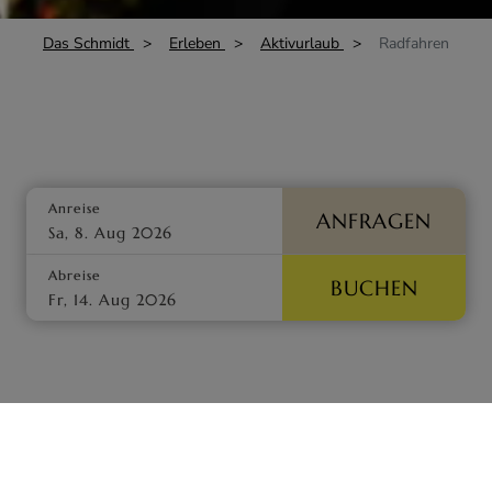
Das Schmidt
Erleben
Aktivurlaub
Radfahren
Anreise
ANFRAGEN
Abreise
BUCHEN