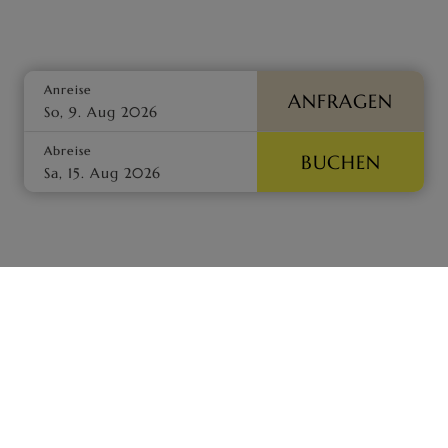
Anreise
ANFRAGEN
Abreise
BUCHEN
as Schmidt
Wellness
Römisches Badehaus
Salz-Whirlpo