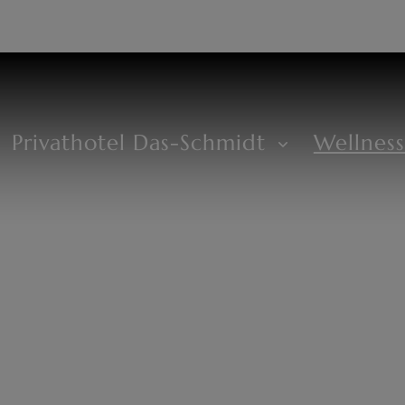
EN
+43 2685 8294
Privathotel Das-Schmidt
Wellnes