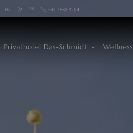
EN
+43 2685 8294
Privathotel Das-Schmidt
Wellnes