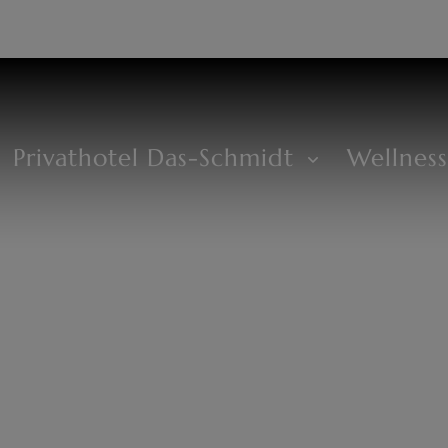
EN
+43 2685 8294
Privathotel Das-Schmidt
Wellnes