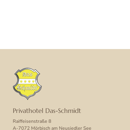
Privathotel Das-Schmidt
Raiffeisenstraße 8
A-7072 Mörbisch am Neusiedler See